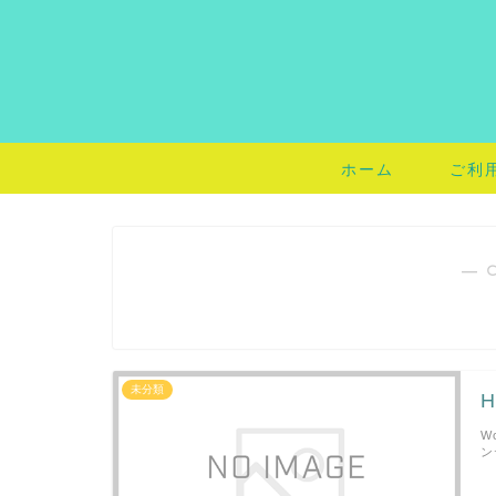
ホーム
ご利
― 
未分類
H
W
ン